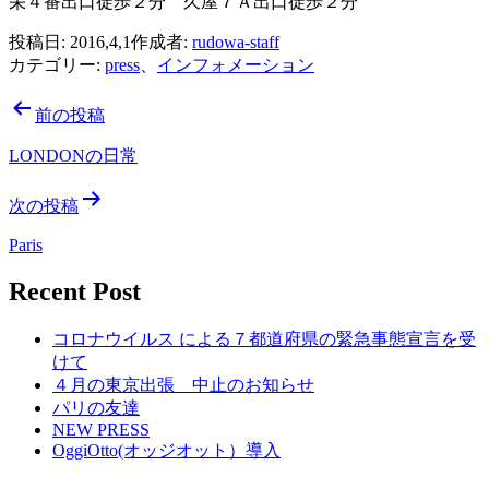
栄４番出口徒歩２分 久屋７Ａ出口徒歩２分
投稿日:
2016,4,1
作成者:
rudowa-staff
カテゴリー:
press
、
インフォメーション
投
前の投稿
稿
LONDONの日常
ナ
次の投稿
ビ
Paris
ゲ
ー
Recent Post
シ
コロナウイルス による７都道府県の緊急事態宣言を受
ョ
けて
４月の東京出張 中止のお知らせ
ン
パリの友達
NEW PRESS
OggiOtto(オッジオット）導入